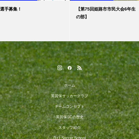
選手募集！
【第75回姫路市市民大会6年生
の部】
ホーム
英賀保サッカークラブ
チームコンセプト
英賀保SCの歴史
スタッフ紹介
D+1 Soccer School