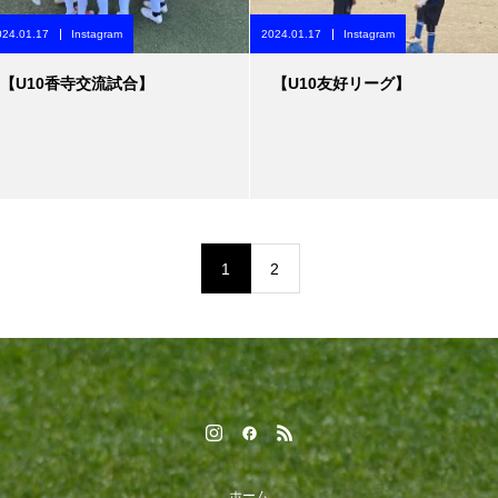
024.01.17
Instagram
2024.01.17
Instagram
【U10香寺交流試合】
【U10友好リーグ】
1
2
ホーム