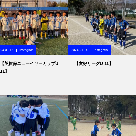
024.01.18
Instagram
2024.01.18
Instagram
【英賀保ニューイヤーカップU-
【友好リーグU-11】
11】