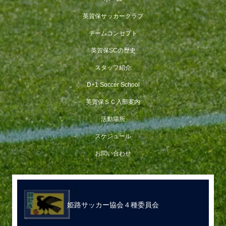
英賀保サッカークラブ
チームコンセプト
英賀保SCの歴史
スタッフ紹介
D+1 Soccer School
英賀保ＳＣ入部案内
活動場所
スケジュール
お問い合わせ
姫路サッカー協会４種委員会