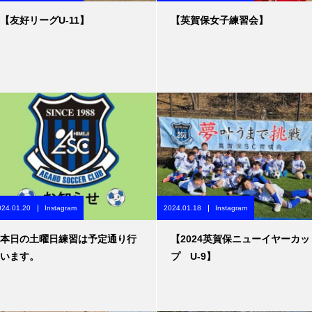
【友好リーグU-11】
【英賀保女子練習会】
024.01.20
Instagram
2024.01.18
Instagram
本日の土曜日練習は予定通り行
【2024英賀保ニューイヤーカッ
います。
プ U-9】