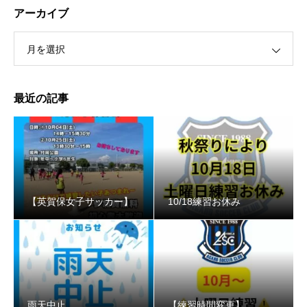
アーカイブ
月を選択
最近の記事
【英賀保女子サッカー】
10/18練習お休み
️雨天中止
【練習時間変更】