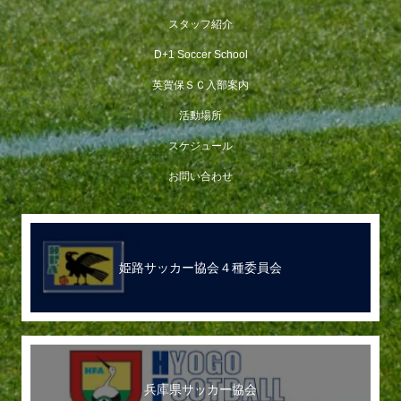
スタッフ紹介
D+1 Soccer School
英賀保ＳＣ入部案内
活動場所
スケジュール
お問い合わせ
姫路サッカー協会４種委員会
兵庫県サッカー協会