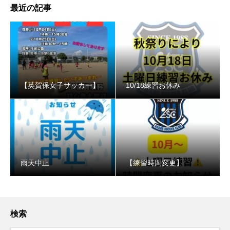
最近の記事
【英賀保女子サッカー】
10/18練習お休み
️雨天中止
【練習時間変更】
検索