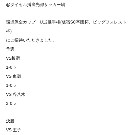
@ダイセル播磨光都サッカー場
環境保全カップ・U12選手権(板宿SC卒団杯、ビッグフォレスト
杯)
にご招待いただきました。
️予選
VS板宿
1-0 ○
VS 東灘
1-0 ○
VS 谷八木
3-0 ○
️決勝
VS 王子