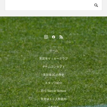
ホーム
英賀保サッカークラブ
チームコンセプト
英賀保SCの歴史
スタッフ紹介
D+1 Soccer School
英賀保ＳＣ入部案内