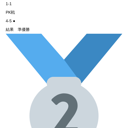
1-1
PK戦
4-5 ●
結果 準優勝