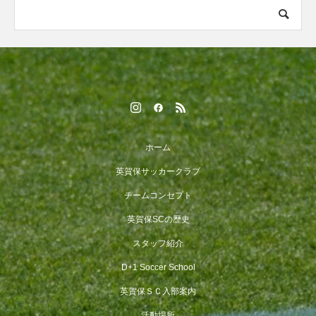
ホーム
英賀保サッカークラブ
チームコンセプト
英賀保SCの歴史
スタッフ紹介
D+1 Soccer School
英賀保ＳＣ入部案内
活動場所