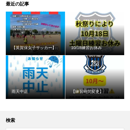
最近の記事
【英賀保女子サッカー】
10/18練習お休み
️雨天中止
【練習時間変更】
検索