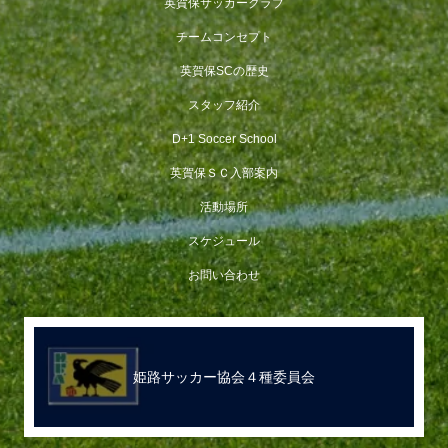
英賀保サッカークラブ
チームコンセプト
英賀保SCの歴史
スタッフ紹介
D+1 Soccer School
英賀保ＳＣ入部案内
活動場所
スケジュール
お問い合わせ
姫路サッカー協会４種委員会