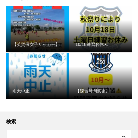
【英賀保女子サッカー】
10/18練習お休み
️雨天中止
【練習時間変更】
検索