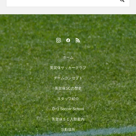
ホーム
英賀保サッカークラブ
チームコンセプト
英賀保SCの歴史
スタッフ紹介
D+1 Soccer School
英賀保ＳＣ入部案内
活動場所