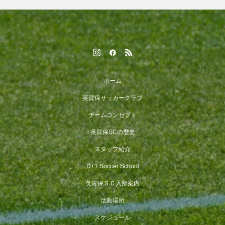
ホーム
英賀保サッカークラブ
チームコンセプト
英賀保SCの歴史
スタッフ紹介
D+1 Soccer School
英賀保ＳＣ入部案内
活動場所
スケジュール