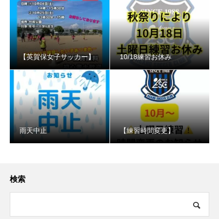
【英賀保女子サッカー】
10/18練習お休み
️雨天中止
【練習時間変更】
検索