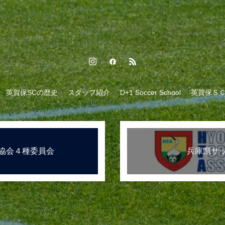
英賀保SCの歴史
スタッフ紹介
D+1 Soccer School
英賀保Ｓ
協会４種委員会
兵庫県サ