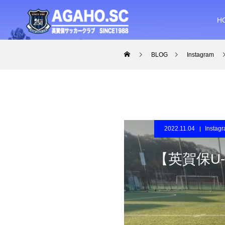
H
BLOG
Instagram
2022.11.04
Instag
【英賀保U