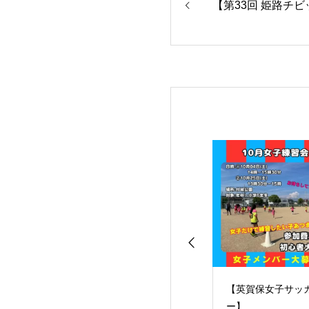
【第33回 姫路チ
賀保女子サッカ
【英賀保女子サッカ
10/18練習お休み
ー】