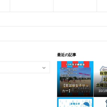
最近の記事
【英賀保女子サッ
カー】
10/