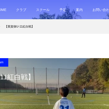
OME
クラブ
スクール
予定
案内
お問い合
【英賀保U-11紅白戦】
ram
-11紅白戦】