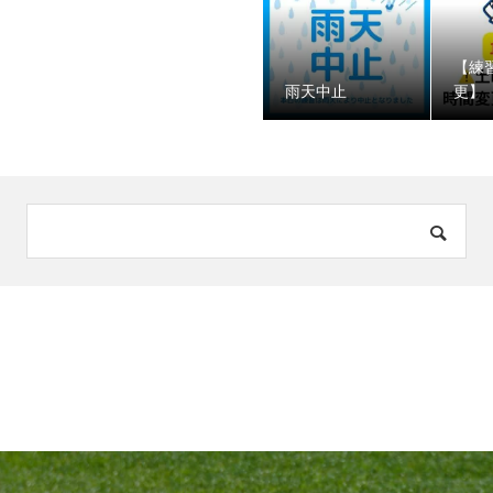
【練
️雨天中止
更】