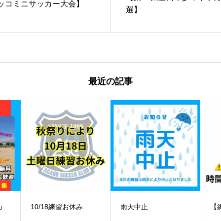
ビッコミニサッカー大会】
選】
最近の記事
️雨天中止
【練習時間変更】
【
ー