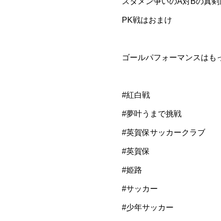
スタメン争いのA対Bの真剣
PK戦はおまけ️
ゴールパフォーマンスはも
#紅白戦
⁡#夢叶うまで挑戦
#英賀保サッカークラブ
#英賀保
#姫路
#サッカー
#少年サッカー