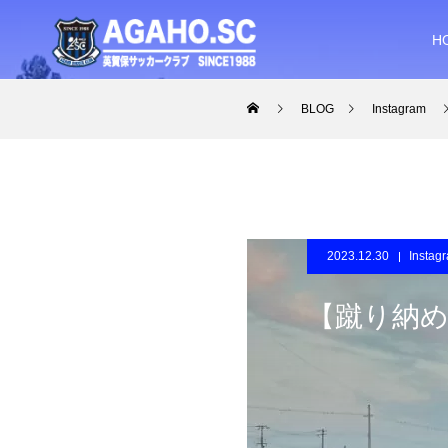
H
BLOG
Instagram
2023.12.30
Instag
【蹴り納