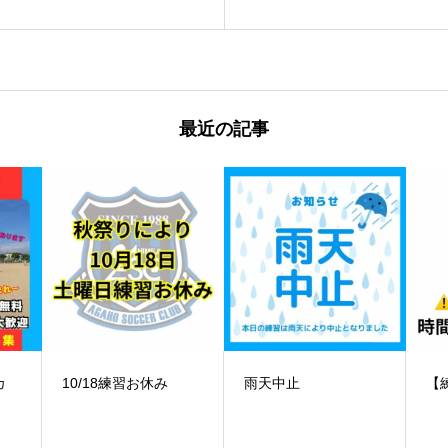
最近の記事
️雨天中止
【練習時間変更】
【
ー