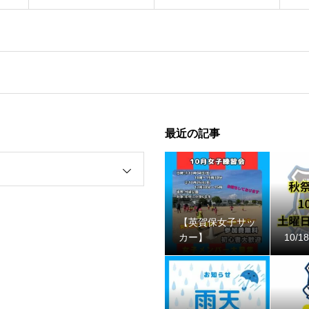
最近の記事
【英賀保女子サッ
カー】
10/