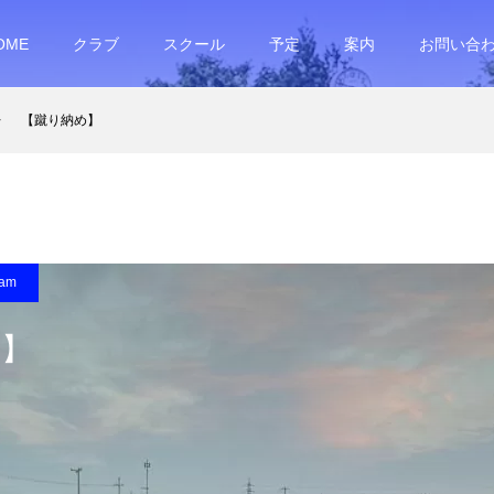
OME
クラブ
スクール
予定
案内
お問い合
【蹴り納め】
ram
め】