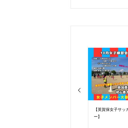
賀保女子サッカ
【英賀保女子サッカ
10/18練習お休み
ー】