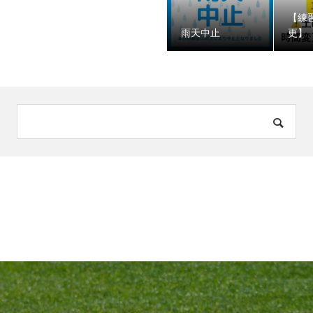
【練
️雨天中止
更】