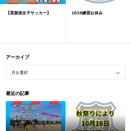
10/18練習お休み
️雨天中止
アーカイブ
月を選択
最近の記事