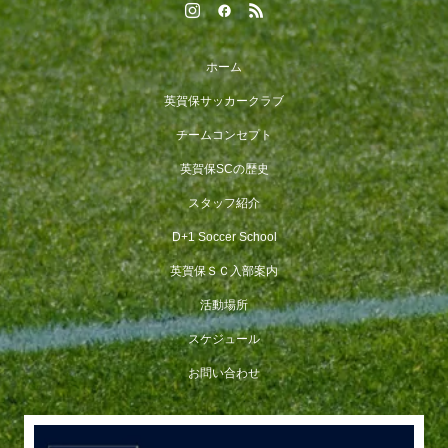
ホーム
英賀保サッカークラブ
チームコンセプト
英賀保SCの歴史
スタッフ紹介
D+1 Soccer School
英賀保ＳＣ入部案内
活動場所
スケジュール
お問い合わせ