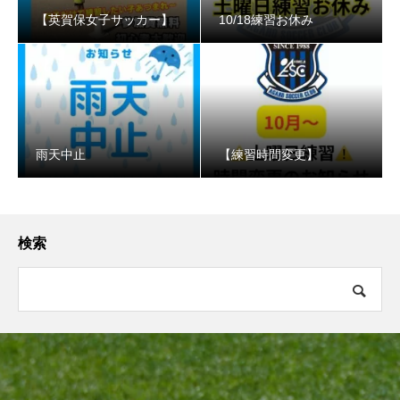
【英賀保女子サッカー】
10/18練習お休み
️雨天中止
【練習時間変更】
検索