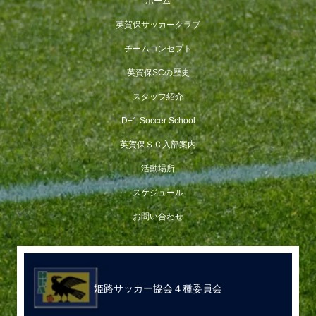
ホーム
英賀保サッカークラブ
チームコンセプト
英賀保SCの歴史
スタッフ紹介
D+1 Soccer School
英賀保ＳＣ入部案内
活動場所
スケジュール
お問い合わせ
姫路サッカー協会４種委員会