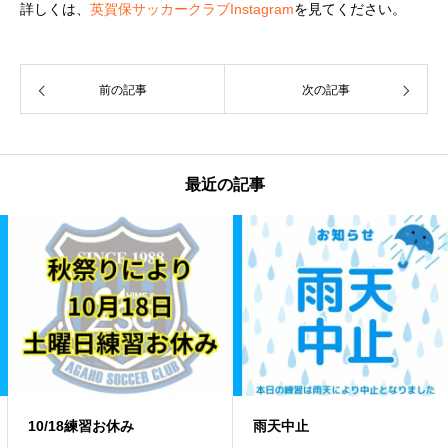
詳しくは、
英賀保サッカークラブInstagram
を見てください。
前の記事
次の記事
最近の記事
10/18練習お休み
️雨天中止