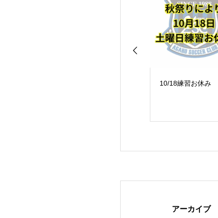
賀保女子サッカ
【英賀保女子サッカ
10/18練習お休み
ー】
アーカイブ