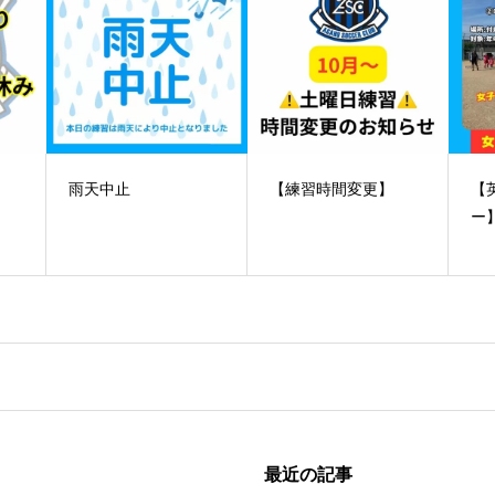
️雨天中止
【練習時間変更】
【
ー
最近の記事