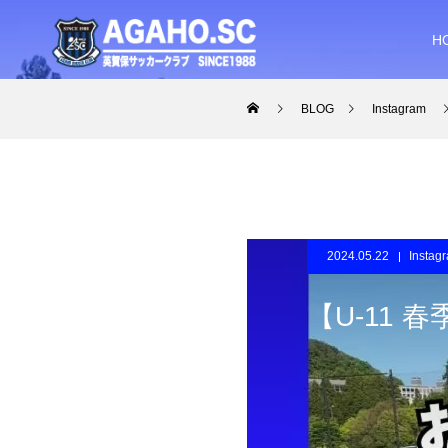
H
BLOG
Instagram
2024.05.22
Instag
【U-11 