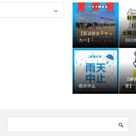
【英賀保女子サッ
カー】
10/
【練
️雨天中止
更】