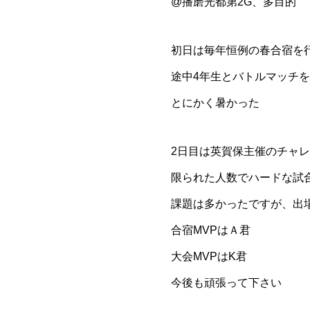
@播磨光都第2G、多目的
初日は毎年恒例の春合宿を
途中4年生とバトルマッチを
とにかく暑かった
2日目は英賀保主催のチャ
限られた人数でハードな試
課題は多かったですが、出
合宿MVPはＡ君
大会MVPはK君
今後も頑張って下さい