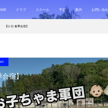
OME
クラブ
スクール
予定
案内
お問い合
【U-11 春季合宿】
ram
春季合宿】