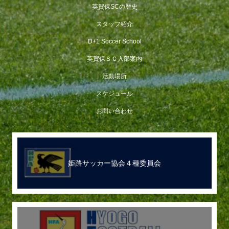
英賀保SCの歴史
スタッフ紹介
D+1 Soccer School
英賀保ＳＣ入部案内
活動場所
スケジュール
お問い合わせ
姫路サッカー協会４種委員会