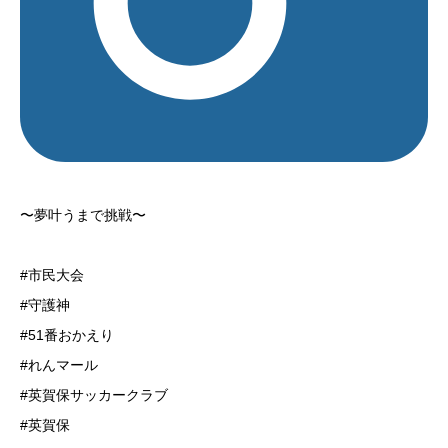
〜夢叶うまで挑戦〜
#市民大会
#守護神
#51番おかえり
#れんマール
#英賀保サッカークラブ
#英賀保