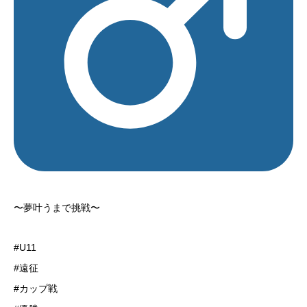
〜夢叶うまで挑戦〜
⁡#U11
#遠征
#カップ戦