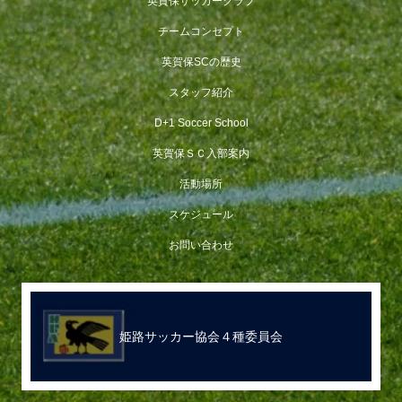
英賀保サッカークラブ
チームコンセプト
英賀保SCの歴史
スタッフ紹介
D+1 Soccer School
英賀保ＳＣ入部案内
活動場所
スケジュール
お問い合わせ
姫路サッカー協会４種委員会