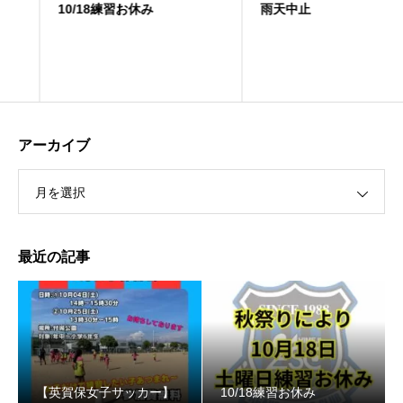
10/18練習お休み
️雨天中止
アーカイブ
月を選択
最近の記事
【英賀保女子サッカー】
10/18練習お休み