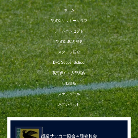
ホーム
英賀保サッカークラブ
チームコンセプト
英賀保SCの歴史
スタッフ紹介
D+1 Soccer School
英賀保ＳＣ入部案内
活動場所
スケジュール
お問い合わせ
姫路サッカー協会４種委員会