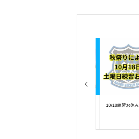
賀保女子サッカ
【英賀保女子サッカ
10/18練習お休み
ー】