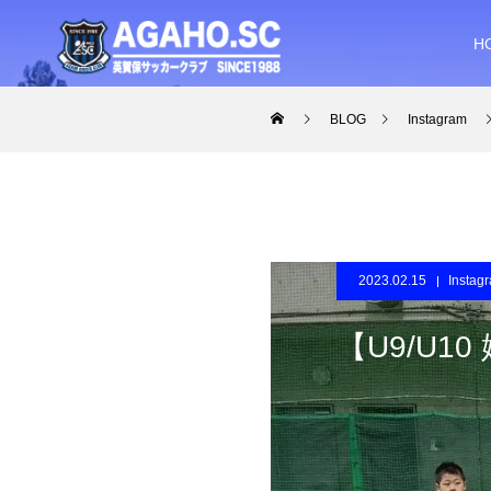
H
BLOG
Instagram
2023.02.15
Instag
【U9/U