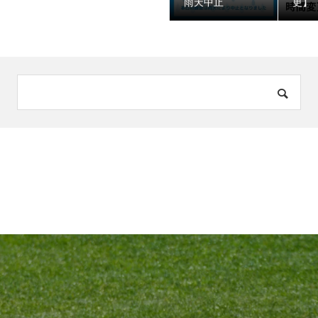
️雨天中止
更】