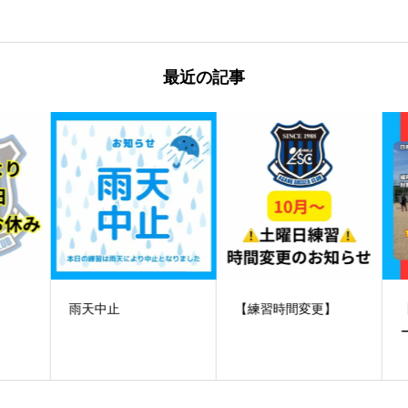
最近の記事
️雨天中止
【練習時間変更】
【
ー