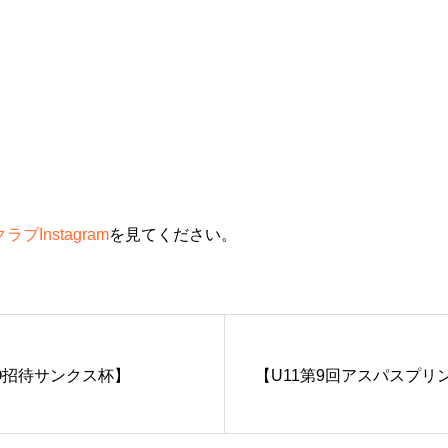
ブInstagram
を見てください。
IVO招待サンクス杯】
【U11第9回アスパスプリ