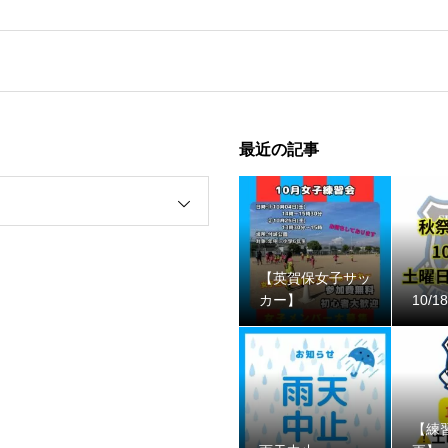
最近の記事
【英賀保女子サッ
カー】
10/
【練