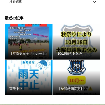
月を選択
最近の記事
【英賀保女子サッカー】
10/18練習お休み
️雨天中止
【練習時間変更】