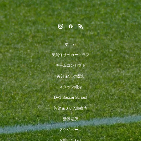
ホーム
英賀保サッカークラブ
チームコンセプト
英賀保SCの歴史
スタッフ紹介
D+1 Soccer School
英賀保ＳＣ入部案内
活動場所
スケジュール
お問い合わせ